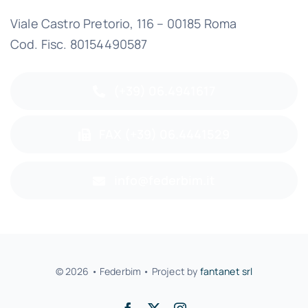
Viale Castro Pretorio, 116 – 00185 Roma
Cod. Fisc. 80154490587
(+39) 06.4941617
FAX (+39) 06.4441529
info@federbim.it
© 2026 • Federbim • Project by
fantanet srl