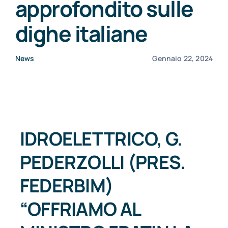
approfondito sulle
CONSORZI BIM
dighe italiane
NEWS
News
Gennaio 22, 2024
CONTATTI
IDROELETTRICO, G.
PEDERZOLLI (PRES.
FEDERBIM)
“OFFRIAMO AL