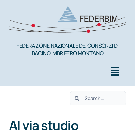
Salta
al
contenuto
FEDERAZIONE NAZIONALE DEI CONSORZI DI
BACINO IMBRIFERO MONTANO
Togg
Navig
Cerca
HOME
per:
Al via studio
FEDERBIM