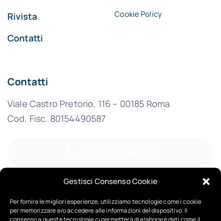
Cookie Policy
Rivista
Contatti
Contatti
Viale Castro Pretorio, 116 – 00185 Roma
Cod. Fisc. 80154490587
(+39) 06.4941617
Gestisci Consenso Cookie
FAX (+39) 06.4441529
Per fornire le migliori esperienze, utilizziamo tecnologie come i cookie
per memorizzare e/o accedere alle informazioni del dispositivo. Il
info@federbim.it
consenso a queste tecnologie ci permetterà di elaborare dati come il