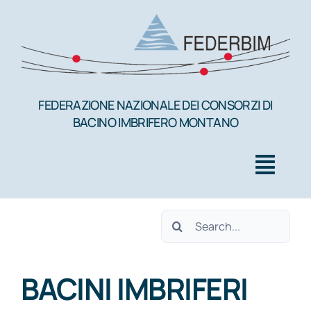
Salta
al
contenuto
FEDERAZIONE NAZIONALE DEI CONSORZI DI
BACINO IMBRIFERO MONTANO
Togg
Navig
Cerca
HOME
per:
BACINI IMBRIFERI
FEDERBIM