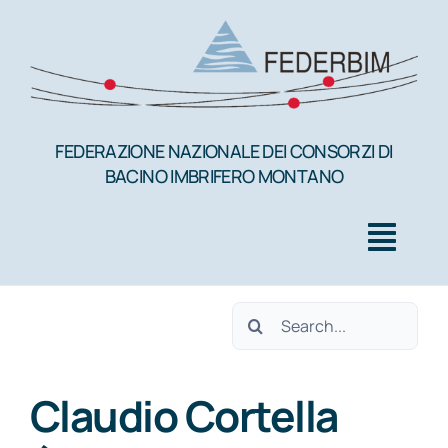
Salta
al
contenuto
FEDERAZIONE NAZIONALE DEI CONSORZI DI
BACINO IMBRIFERO MONTANO
Togg
Navig
Cerca
HOME
per:
Claudio Cortella
FEDERBIM