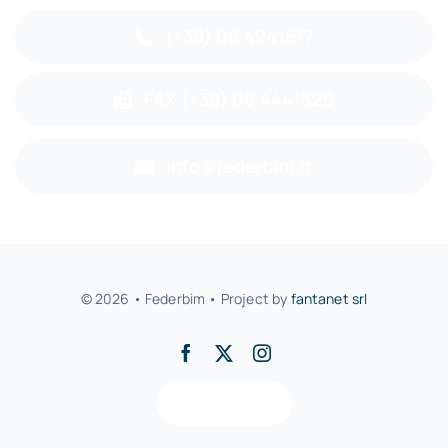
(+39) 06.4941617
FAX (+39) 06.4441529
info@federbim.it
© 2026 • Federbim • Project by
fantanet srl
Back to top