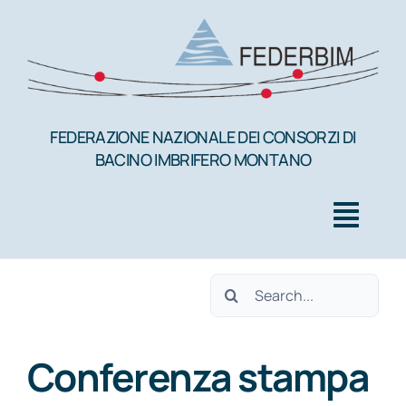
Salta
al
contenuto
FEDERAZIONE NAZIONALE DEI CONSORZI DI
BACINO IMBRIFERO MONTANO
Togg
Navig
Cerca
HOME
per:
Conferenza stampa
FEDERBIM