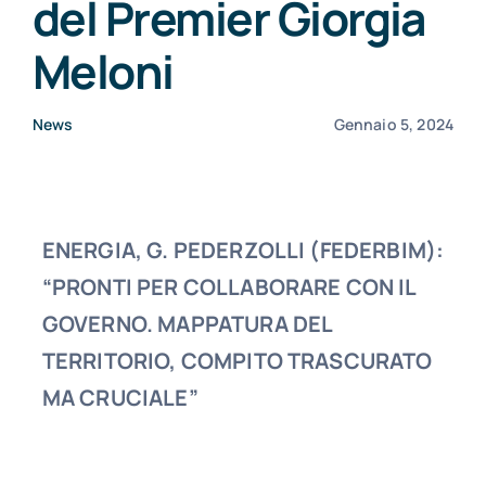
del Premier Giorgia
CONSORZI BIM
Meloni
NEWS
News
Gennaio 5, 2024
CONTATTI
ENERGIA, G. PEDERZOLLI (FEDERBIM):
“PRONTI PER COLLABORARE CON IL
GOVERNO. MAPPATURA DEL
TERRITORIO, COMPITO TRASCURATO
MA CRUCIALE”
Il Premier Giorgia Meloni, in occasione