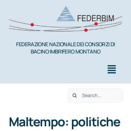
Salta
al
contenuto
FEDERAZIONE NAZIONALE DEI CONSORZI DI
BACINO IMBRIFERO MONTANO
Togg
Navig
Cerca
HOME
per:
Maltempo: politiche
FEDERBIM