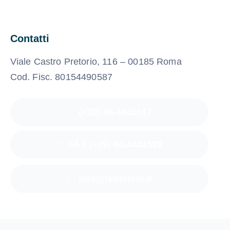
Contatti
Viale Castro Pretorio, 116 – 00185 Roma
Cod. Fisc. 80154490587
(+39) 06.4941617
FAX (+39) 06.4441529
info@federbim.it