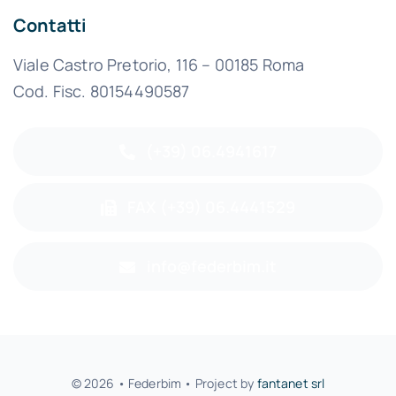
Contatti
Viale Castro Pretorio, 116 – 00185 Roma
Cod. Fisc. 80154490587
(+39) 06.4941617
FAX (+39) 06.4441529
info@federbim.it
© 2026 • Federbim • Project by
fantanet srl