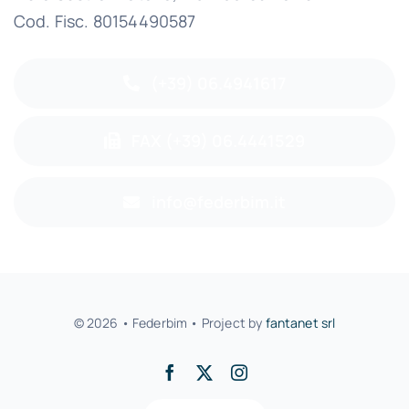
Cod. Fisc. 80154490587
(+39) 06.4941617
FAX (+39) 06.4441529
info@federbim.it
© 2026 • Federbim • Project by
fantanet srl