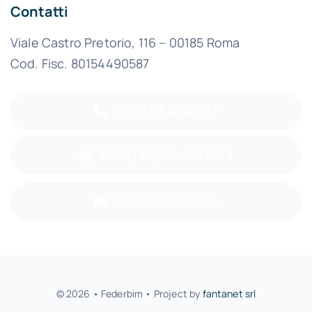
Contatti
Viale Castro Pretorio, 116 – 00185 Roma
Cod. Fisc. 80154490587
(+39) 06.4941617
FAX (+39) 06.4441529
info@federbim.it
© 2026 • Federbim • Project by
fantanet srl