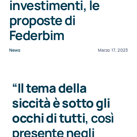
investimenti, le
CONSORZI BIM
proposte di
Federbim
NEWS
News
Marzo 17, 2023
CONTATTI
“
Il tema della
siccità è sotto gli
occhi di tutti
, così
presente negli