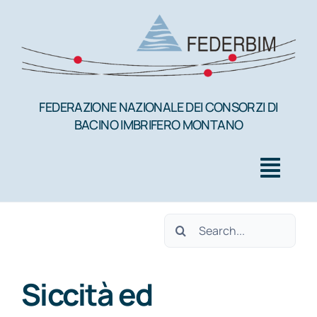
Salta
al
contenuto
FEDERAZIONE NAZIONALE DEI CONSORZI DI
BACINO IMBRIFERO MONTANO
Togg
Navig
Cerca
HOME
per:
Siccità ed
FEDERBIM